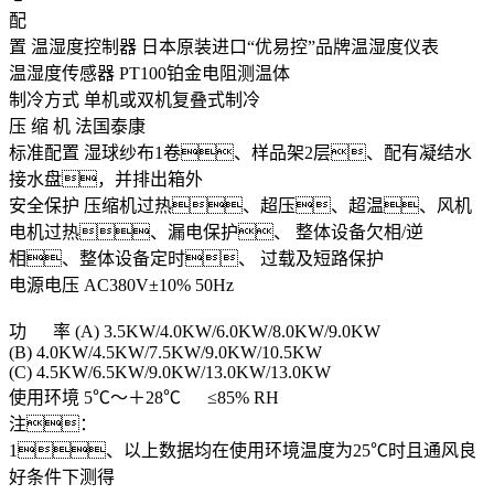
配
置
温湿度控制器
日本原装进口“优易控”品牌温湿度仪表
温湿度传感器
PT100铂金电阻测温体
制冷方式
单机或双机复叠式制冷
压 缩 机
法国泰康
标准配置
湿球纱布1卷、样品架2层、配有凝结水
接水盘，并排出箱外
安全保护
压缩机过热、超压、超温、风机
电机过热、漏电保护、 整体设备欠相/逆
相、整体设备定时、 过载及短路保护
电源电压
AC380V±10% 50Hz
功 率
(A) 3.5KW/4.0KW/6.0KW/8.0KW/9.0KW
(B) 4.0KW/4.5KW/7.5KW/9.0KW/10.5KW
(C) 4.5KW/6.5KW/9.0KW/13.0KW/13.0KW
使用环境
5℃～＋28℃ ≤85% RH
注：
1、以上数据均在使用环境温度为25℃时且通风良
好条件下测得