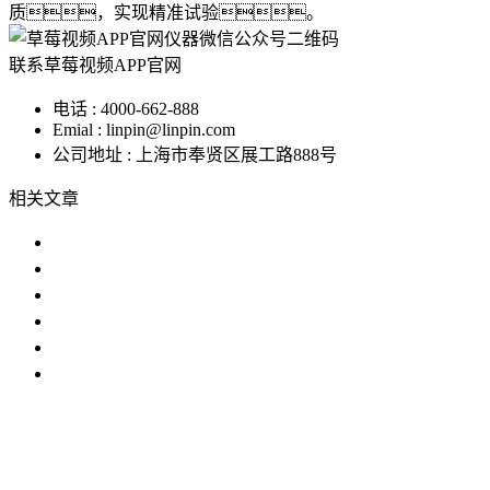
质，实现精准试验。
联系草莓视频APP官网
电话 : 4000-662-888
Emial : linpin@linpin.com
公司地址 : 上海市奉贤区展工路888号
相关文章
桌上型恒温恒湿试验机在制药业中的
草莓污视频在线温度变化的两种方法
详细介绍草莓操逼视频在化工电子
草莓污视频在线的主要目的是在高温低
在汽车工业中使用草莓操逼视频的
为什么湿球管在草莓污视频在线中滴水
IP防水试验设备
温度冲击试验箱
步入式草莓视频色在线
观看
恒温恒湿试验机
臭氧老化试验设备
高低温交变湿热试
验设备