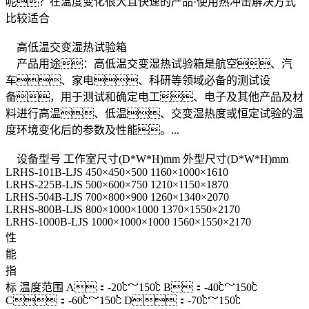
呢？在温度变化很大且快速的产品·使用热冲击解决方式
比较适合
高低温交变湿热试验箱
产品用途：高低温交变湿热试验箱是航空、汽
车、家电、科研等领域必备的测试设
备，用于测试和确定电工、电子及其他产品及材
料进行高温、低温、交变湿热度或恒定试验的温
度环境变化后的参数及性能。...
设备型号
工作室尺寸(D*W*H)mm
外型尺寸(D*W*H)mm
LRHS-101B-LJS
450×450×500
1160×1000×1610
LRHS-225B-LJS
500×600×750
1210×1150×1870
LRHS-504B-LJS
700×800×900
1260×1340×2070
LRHS-800B-LJS
800×1000×1000
1370×1550×2170
LRHS-1000B-LJS
1000×1000×1000
1560×1550×2170
性
能
指
标
温度范围
A：-20℃～150℃ B：-40℃～150℃
C：-60℃～150℃ D：-70℃～150℃