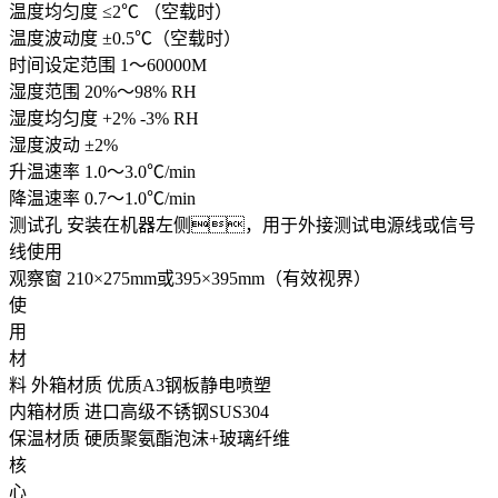
温度均匀度
≤2℃ （空载时）
温度波动度
±0.5℃（空载时）
时间设定范围
1～60000M
湿度范围
20%～98% RH
湿度均匀度
+2% -3% RH
湿度波动
±2%
升温速率
1.0～3.0℃/min
降温速率
0.7～1.0℃/min
测试孔
安装在机器左侧，用于外接测试电源线或信号
线使用
观察窗
210×275mm或395×395mm（有效视界）
使
用
材
料
外箱材质
优质A3钢板静电喷塑
内箱材质
进口高级不锈钢SUS304
保温材质
硬质聚氨酯泡沫+玻璃纤维
核
心